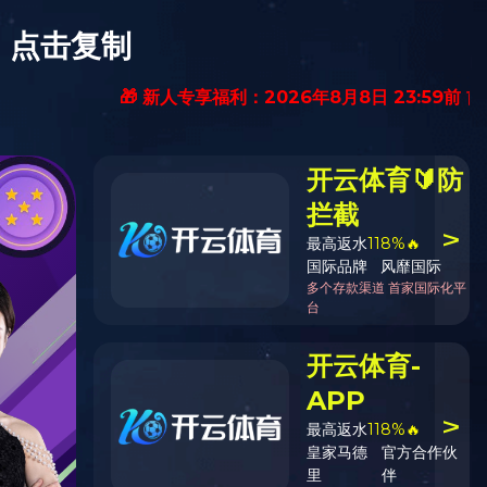
人才招聘
联系我们
English
品质保障
安博app官网_安博(中国)